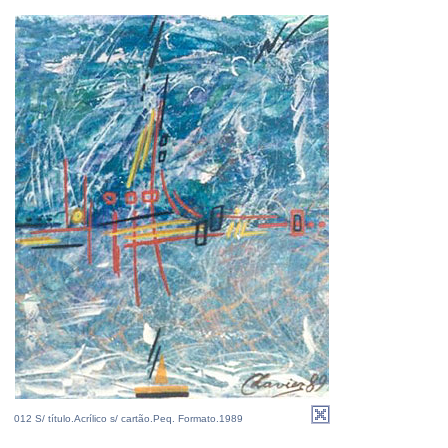
012 S/ título.Acrílico s/ cartão.Peq. Formato.1989